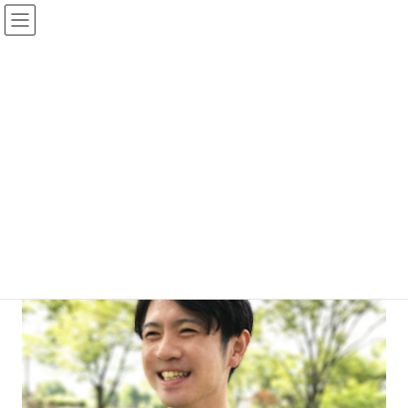
コ
ナ
湘南Webラボ
ン
ビ
テ
ゲ
ン
ー
ツ
シ
自己紹介
へ
ョ
ス
ン
キ
に
ッ
移
サイト制作承ります
自己紹介
プ
動