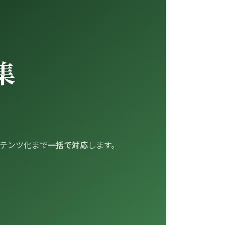
集
テンツ化まで
一括で対応
します。