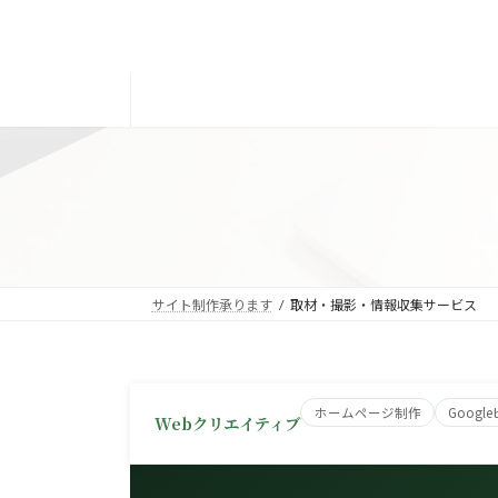
コ
ナ
ン
ビ
テ
ゲ
ン
ー
ツ
シ
へ
ョ
ス
ン
キ
に
ッ
移
プ
動
サイト制作承ります
取材・撮影・情報収集サービス
ホームページ制作
Goog
Webクリエイティブ